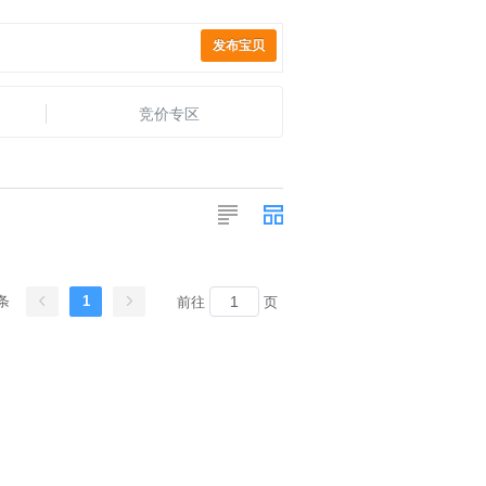
发布宝贝
竞价专区
 条
1
前往
页