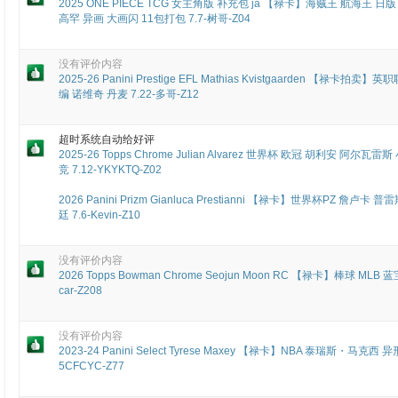
2025 ONE PIECE TCG 女主角版 补充包 ja 【禄卡】海贼王 航海王 日
高罕 异画 大画闪 11包打包 7.7-树哥-Z04
没有评价内容
2025-26 Panini Prestige EFL Mathias Kvistgaarden 【禄卡
编 诺维奇 丹麦 7.22-多哥-Z12
超时系统自动给好评
2025-26 Topps Chrome Julian Alvarez 世界杯 欧冠 胡利安 阿尔
竞 7.12-YKYKTQ-Z02
2026 Panini Prizm Gianluca Prestianni 【禄卡】世界杯PZ 詹
廷 7.6-Kevin-Z10
没有评价内容
2026 Topps Bowman Chrome Seojun Moon RC 【禄卡】棒球 MLB 蓝
car-Z208
没有评价内容
2023-24 Panini Select Tyrese Maxey 【禄卡】NBA 泰瑞斯・马克西 异
5CFCYC-Z77