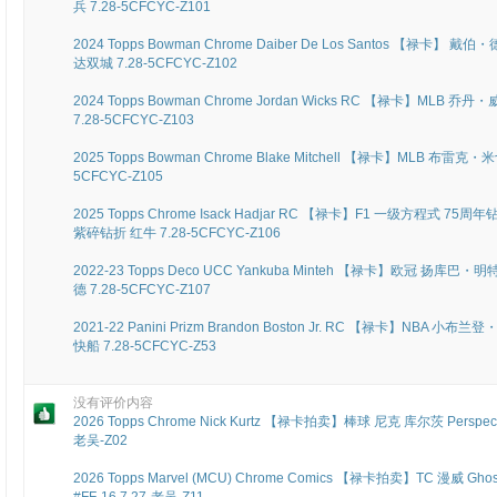
兵 7.28-5CFCYC-Z101
2024 Topps Bowman Chrome Daiber De Los Santos 【禄卡】 
达双城 7.28-5CFCYC-Z102
2024 Topps Bowman Chrome Jordan Wicks RC 【禄卡】MLB
7.28-5CFCYC-Z103
2025 Topps Bowman Chrome Blake Mitchell 【禄卡】MLB 布雷
5CFCYC-Z105
2025 Topps Chrome Isack Hadjar RC 【禄卡】F1 一级方程式 
紫碎钻折 红牛 7.28-5CFCYC-Z106
2022-23 Topps Deco UCC Yankuba Minteh 【禄卡】欧冠 扬库巴・
德 7.28-5CFCYC-Z107
2021-22 Panini Prizm Brandon Boston Jr. RC 【禄卡】NBA
快船 7.28-5CFCYC-Z53
没有评价内容
2026 Topps Chrome Nick Kurtz 【禄卡拍卖】棒球 尼克 库尔茨 Perspec
老吴-Z02
2026 Topps Marvel (MCU) Chrome Comics 【禄卡拍卖】TC 漫威 Gho
#FF-16 7.27-老吴-Z11