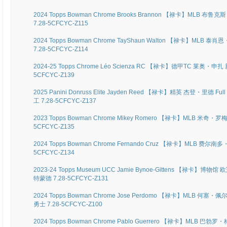
2024 Topps Bowman Chrome Brooks Brannon 【禄卡】MLB
7.28-5CFCYC-Z115
2024 Topps Bowman Chrome TayShaun Walton 【禄卡】ML
7.28-5CFCYC-Z114
2024-25 Topps Chrome Léo Scienza RC 【禄卡】德甲TC 莱奥・申扎
5CFCYC-Z139
2025 Panini Donruss Elite Jayden Reed 【禄卡】精英 杰登・里德 Fu
工 7.28-5CFCYC-Z137
2023 Topps Bowman Chrome Mikey Romero 【禄卡】MLB 米奇・
5CFCYC-Z135
2024 Topps Bowman Chrome Fernando Cruz 【禄卡】MLB 费尔
5CFCYC-Z134
2023-24 Topps Museum UCC Jamie Bynoe-Gittens 【禄卡】博
特蒙德 7.28-5CFCYC-Z131
2024 Topps Bowman Chrome Jose Perdomo 【禄卡】MLB 何塞・
勇士 7.28-5CFCYC-Z100
2024 Topps Bowman Chrome Pablo Guerrero 【禄卡】MLB 巴勃