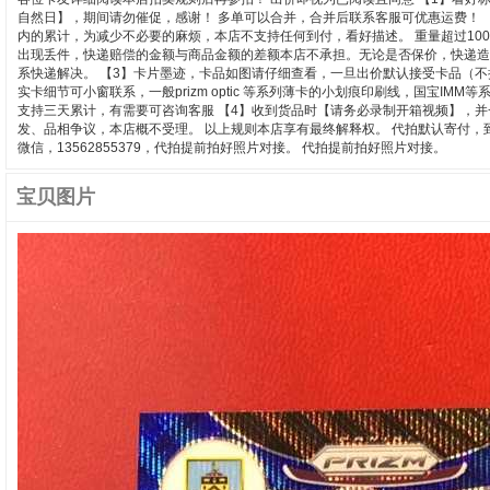
自然日】，期间请勿催促，感谢！ 多单可以合并，合并后联系客服可优惠运费！ 
内的累计，为减少不必要的麻烦，本店不支持任何到付，看好描述。 重量超过10
出现丢件，快递赔偿的金额与商品金额的差额本店不承担。无论是否保价，快递造
系快递解决。 【3】卡片墨迹，卡品如图请仔细查看，一旦出价默认接受卡品（
实卡细节可小窗联系，一般prizm optic 等系列薄卡的小划痕印刷线，国宝
支持三天累计，有需要可咨询客服 【4】收到货品时【请务必录制开箱视频】，
发、品相争议，本店概不受理。 以上规则本店享有最终解释权。 代拍默认寄付
微信，13562855379，代拍提前拍好照片对接。 代拍提前拍好照片对接。
宝贝图片