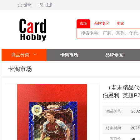
登录
注册
市场
品牌专区
卖家
商品分类
卡淘市场
品牌专区
卡淘市场
（老末精品代拍) 2
伯恩利 英超PZ
商品编号
2602
结束时间
2026
当前价