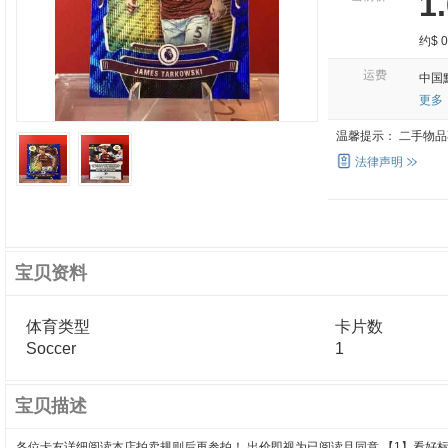
1
约$ 0
运费
中国
更多
温馨提示：
二手物品
法律声明
宝贝资料
体育类型
卡片数
Soccer
1
宝贝描述
各位卡友详细阅读本店拍卖规则后再参拍！ 出价即视为已阅读且同意 【1】看好