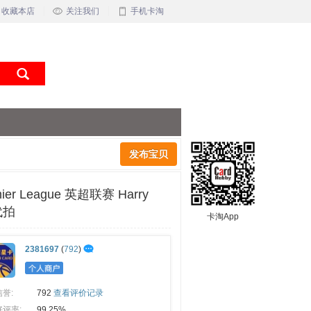
收藏本店
关注我们
手机卡淘
发布宝贝
er League 英超联赛 Harry
代拍
卡淘App
2381697
(
792
)
信誉:
792
查看评价记录
好评率:
99.25%