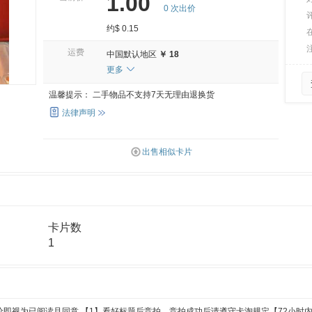
1.00
0
次出价
约$ 0.15
运费
中国默认地区
￥ 18
更多
温馨提示：
二手物品不支持7天无理由退换货
法律声明
出售相似卡片
卡片数
1
价即视为已阅读且同意 【1】看好标题后竞拍，竞拍成功后请遵守卡淘规定【72小时