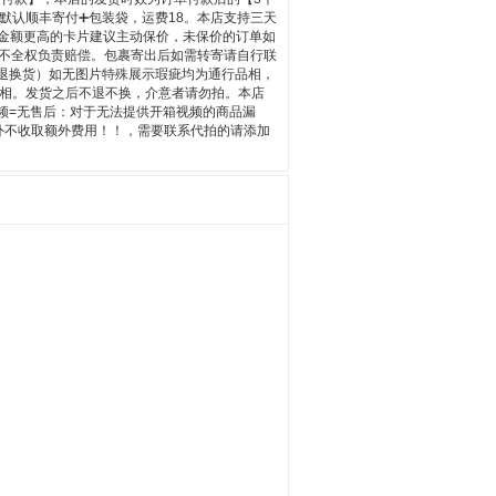
默认顺丰寄付➕包装袋，运费18。本店支持三天
，金额更高的卡片建议主动保价，未保价的订单如
不全权负责赔偿。包裹寄出后如需转寄请自行联
退换货）如无图片特殊展示瑕疵均为通行品相，
行品相。发货之后不退不换，介意者请勿拍。本店
频=无售后：对于无法提供开箱视频的商品漏
外不收取额外费用！！，需要联系代拍的请添加