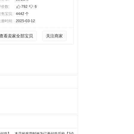
评价数:
792
6
在售宝贝:
4442 个
注册时间:
2025-03-12
查看卖家全部宝贝
关注商家
内付款】，本店的发货时效为订单付款后的【3个