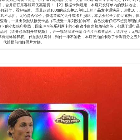
并，合并后联系客服可优惠运费！ 【2】根据卡淘规定，本店只发订单内的默认地址，
何到付，看好描述。 重量超过100g的或合并15单以上的产品发申通快递，运费16
本店不承担。无论是否保价，快递造成的丢件或卡片损坏，本店会尽全力协助索赔，但
细查看，一旦出价默认接受卡品（不接受一系列没拍特写，自己没看仔细不想要等理由
c 等系列薄卡的小划痕印刷线，国宝IMM等系列厚卡的小白边小白角翘角钝角等，都属于通
货品时【请务必录制开箱视频】，并一镜到底逐张清点卡片并检查品相，请注意：无视
享有最终解释权。 代拍默认寄付，到付一律不签收，本店代拍的卡除了卡淘百分之五
接。 代拍提前拍好照片对接。