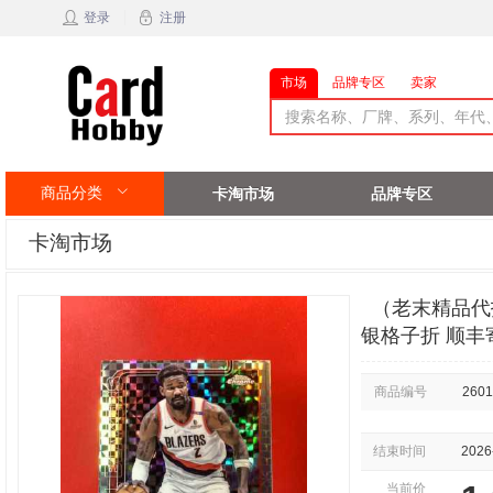
登录
注册
市场
品牌专区
卖家
商品分类
卡淘市场
品牌专区
卡淘市场
（老末精品代拍)2
银格子折 顺丰
商品编号
2601
结束时间
2026
当前价