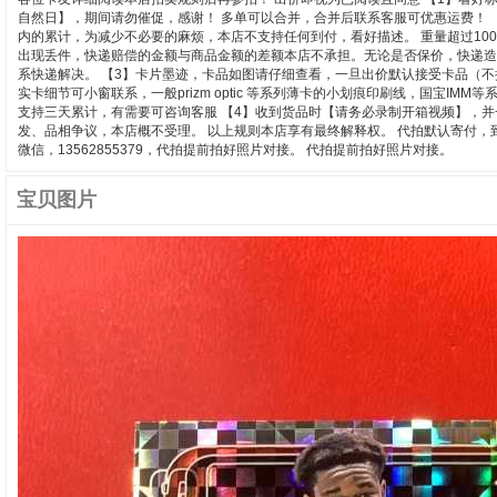
自然日】，期间请勿催促，感谢！ 多单可以合并，合并后联系客服可优惠运费！ 
内的累计，为减少不必要的麻烦，本店不支持任何到付，看好描述。 重量超过10
出现丢件，快递赔偿的金额与商品金额的差额本店不承担。无论是否保价，快递造
系快递解决。 【3】卡片墨迹，卡品如图请仔细查看，一旦出价默认接受卡品（
实卡细节可小窗联系，一般prizm optic 等系列薄卡的小划痕印刷线，国宝
支持三天累计，有需要可咨询客服 【4】收到货品时【请务必录制开箱视频】，
发、品相争议，本店概不受理。 以上规则本店享有最终解释权。 代拍默认寄付
微信，13562855379，代拍提前拍好照片对接。 代拍提前拍好照片对接。
宝贝图片